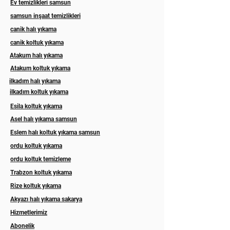
Ev temizlikleri samsun
samsun inşaat temizlikleri
canik halı yıkama
canik koltuk yıkama
Atakum halı yıkama
Atakum koltuk yıkama
ilkadım halı yıkama
ilkadım koltuk yıkama
Esila koltuk yıkama
Asel halı yıkama samsun
Eslem halı koltuk yıkama samsun
ordu koltuk yıkama
ordu koltuk temizleme
Trabzon koltuk yıkama
Rize koltuk yıkama
Akyazı halı yıkama sakarya
Hizmetlerimiz
Abonelik