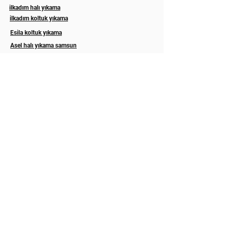
ilkadım halı yıkama
ilkadım koltuk yıkama
Esila koltuk yıkama
Asel halı yıkama samsun
Eslem halı koltuk yıkama samsun
ordu koltuk yıkama
ordu koltuk temizleme
Trabzon koltuk yıkama
Rize koltuk yıkama
Akyazı halı yıkama sakarya
Hizmetlerimiz
Abonelik
İLETİŞİM
Hakkımızda
GALERİ
Blog