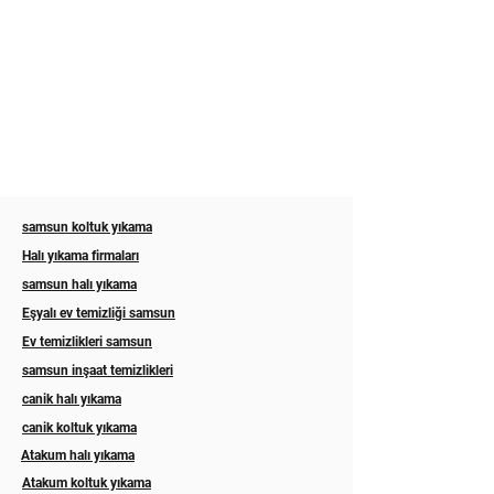
samsun koltuk yıkama
Halı yıkama firmaları
samsun halı yıkama
Eşyalı ev temizliği samsun
Ev temizlikleri samsun
samsun inşaat temizlikleri
canik halı yıkama
canik koltuk yıkama
Atakum halı yıkama
Atakum koltuk yıkama