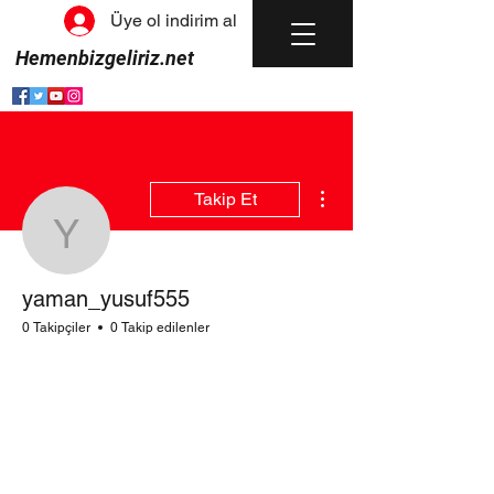
Üye ol indirim al
Hemenbizgeliriz.net
Diğer Eylemler
Takip Et
yaman_yusuf555
yaman_yusuf555
0 Takipçiler
0 Takip edilenler