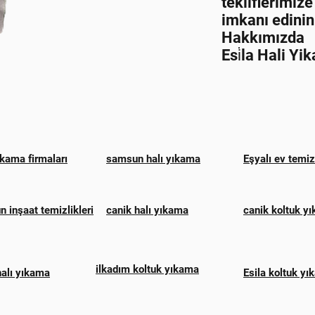
tekliflerimiz
imkanı edinin
Hakkımızda
Esi̇la Hali Yi
ıkama firmaları
samsun halı yıkama
Eşyalı ev temi
 inşaat temizlikleri
canik halı yıkama
canik koltuk y
ilkadım koltuk yıkama
halı yıkama
Esila koltuk y