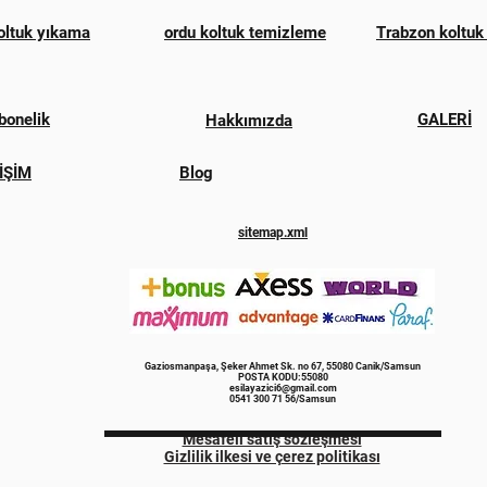
oltuk yıkama
ordu koltuk temizleme
Trabzon koltuk
bonelik
GALERİ
Hakkımızda
İŞİM
Blog
sitemap.xml
Gaziosmanpaşa, Şeker Ahmet Sk. no 67, 55080 Canik/Samsun
POSTA KODU:55080
esilayazici6@gmail.com
0541 300 71 56/Samsun
Mesafeli satış sözleşmesi
Gizlilik ilkesi ve çerez politikası