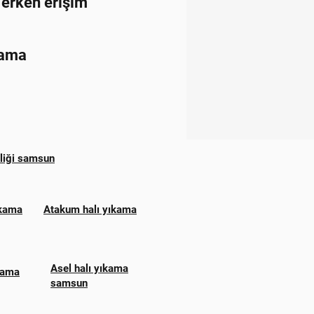
e erken erişim
kama
zliği samsun
ıkama
Atakum halı yıkama
Asel halı yıkama
ıkama
samsun