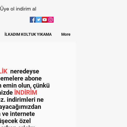
Üye ol indirim al
İLKADIM KOLTUK YIKAMA
More
LİK
neredeyse
llemelere abone
 emin olun, çünkü
mizde
İNDİRİM
z. indirimleri ne
layacağımızdan
 ve internete
üşecek özel