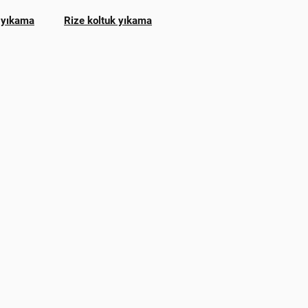
 yıkama
Rize koltuk yıkama