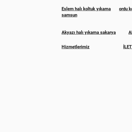
Eslem halı koltuk yıkama
ordu k
samsun
Akyazı halı yıkama sakarya
A
Hizmetlerimiz
İLET