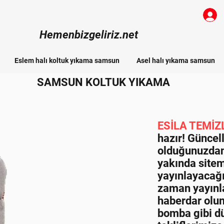
Hemenbizgeliriz.net
Eslem halı koltuk yıkama samsun
Asel halı yıkama samsun
SAMSUN KOLTUK YIKAMA
ESİLA TEMİZ
hazır! Günce
olduğunuzdan
yakında site
yayınlayacağı
zaman yayın
haberdar olun
bomba gibi d