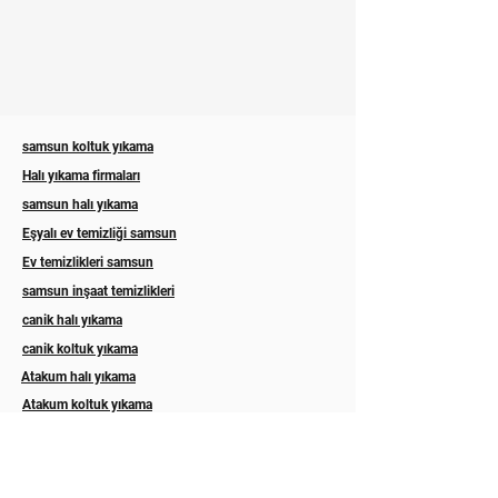
samsun koltuk yıkama
Halı yıkama firmaları
samsun halı yıkama
Eşyalı ev temizliği samsun
Ev temizlikleri samsun
samsun inşaat temizlikleri
canik halı yıkama
canik koltuk yıkama
Atakum halı yıkama
Atakum koltuk yıkama
ilkadım halı yıkama
ilkadım koltuk yıkama
Esila koltuk yıkama