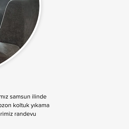
amız samsun ilinde
abzon koltuk yıkama
erimiz randevu