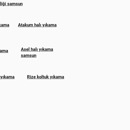
zliği samsun
ıkama
Atakum halı yıkama
Asel halı yıkama
ıkama
samsun
 yıkama
Rize koltuk yıkama