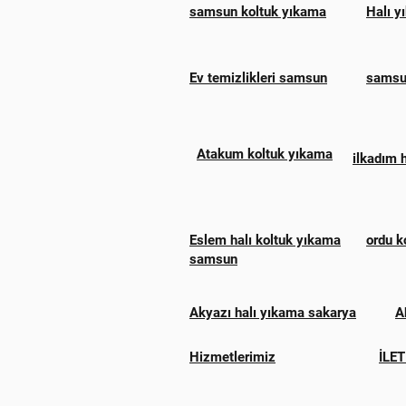
samsun koltuk yıkama
Halı y
Ev temizlikleri samsun
samsun
Atakum koltuk yıkama
ilkadım 
Eslem halı koltuk yıkama
ordu k
samsun
Akyazı halı yıkama sakarya
A
Hizmetlerimiz
İLET