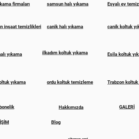
ıkama firmaları
samsun halı yıkama
Eşyalı ev temi
 inşaat temizlikleri
canik halı yıkama
canik koltuk y
ilkadım koltuk yıkama
halı yıkama
Esila koltuk y
oltuk yıkama
ordu koltuk temizleme
Trabzon koltuk
bonelik
GALERİ
Hakkımızda
İŞİM
Blog