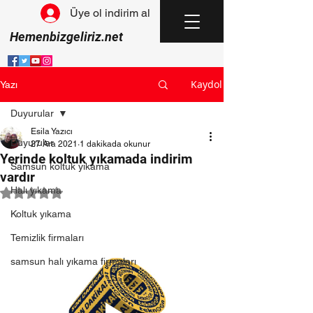
Üye ol indirim al
Hemenbizgeliriz.net
Kaydol
Yazı
Duyurular
Esila Yazıcı
Duyurular
27 Ara 2021
1 dakikada okunur
Yerinde koltuk yıkamada indirim
Samsun koltuk yıkama
vardır
Halı yıkama
5 üzerinden NaN yıldız
Koltuk yıkama
Temizlik firmaları
samsun halı yıkama firmaları