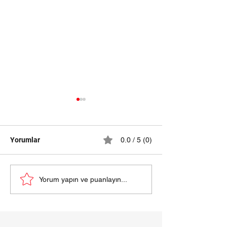
Yorumlar
0.0 / 5 (0)
samsun halı yıkama
HALI YIKAMA Fİ
Yorum yapın ve puanlayın...
fiyatları 2024
SAMSUN