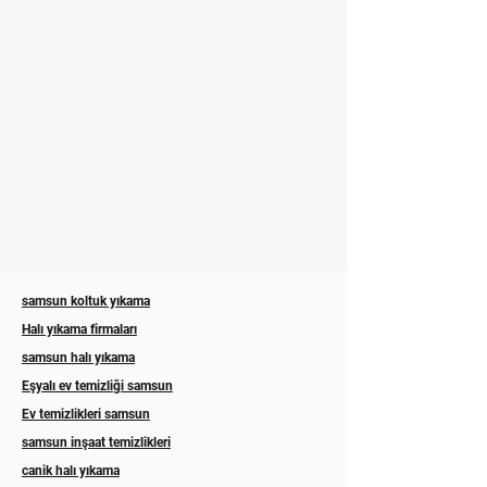
samsun koltuk yıkama
Halı yıkama firmaları
samsun halı yıkama
Eşyalı ev temizliği samsun
Ev temizlikleri samsun
samsun inşaat temizlikleri
canik halı yıkama