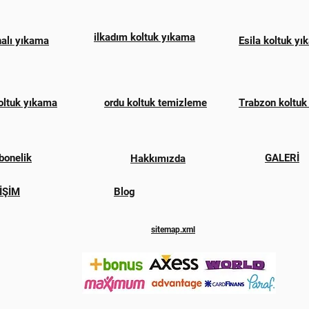
ilkadım koltuk yıkama
halı yıkama
Esila koltuk y
oltuk yıkama
ordu koltuk temizleme
Trabzon koltuk
bonelik
GALERİ
Hakkımızda
İŞİM
Blog
sitemap.xml