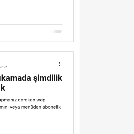
unur
yıkamada şimdilik
ık
 yapmanız gereken wep
kısmını veya menüden abonelik