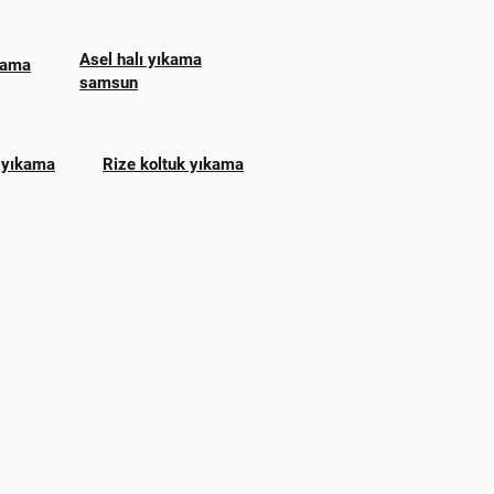
Asel halı yıkama
ıkama
samsun
 yıkama
Rize koltuk yıkama