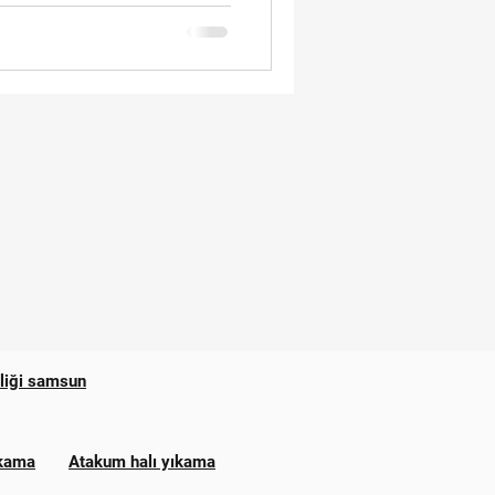
zliği samsun
ıkama
Atakum halı yıkama