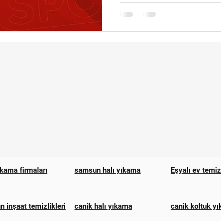
ıkama firmaları
samsun halı yıkama
Eşyalı ev temi
 inşaat temizlikleri
canik halı yıkama
canik koltuk y