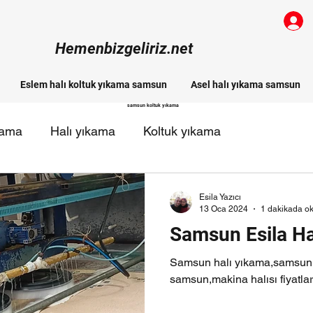
Hemenbizgeliriz.net
Eslem halı koltuk yıkama samsun
Asel halı yıkama samsun
samsun koltuk yıkama
kama
Halı yıkama
Koltuk yıkama
 halı yıkama firmaları
Esila Yazıcı
13 Oca 2024
1 dakikada o
Samsun Esila Ha
Samsun halı yıkama,samsun 
samsun,makina halısı fiyatlar