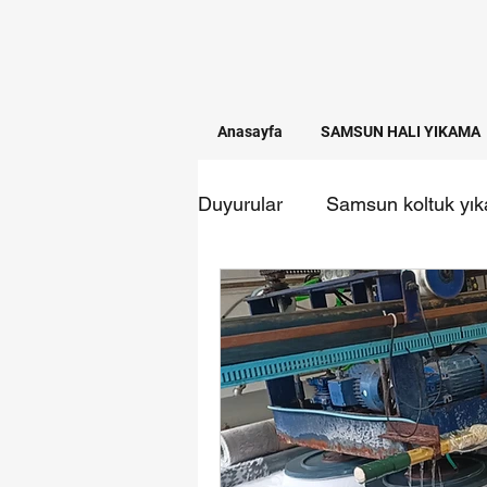
Anasayfa
SAMSUN HALI YIKAMA
Duyurular
Samsun koltuk yı
Temizlik firmaları
samsun