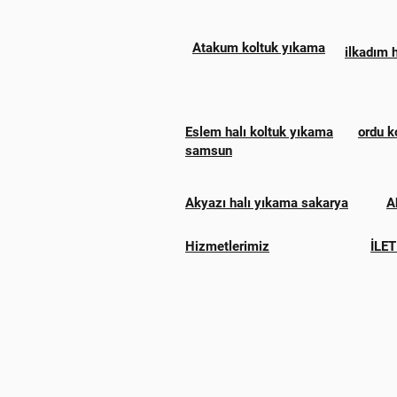
Atakum koltuk yıkama
ilkadım 
Eslem halı koltuk yıkama
ordu k
samsun
Akyazı halı yıkama sakarya
A
Hizmetlerimiz
İLET