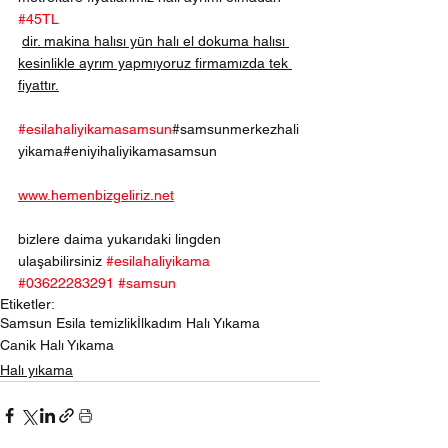
#45TL
dir. makina halısı yün halı el dokuma halısı 
kesinlikle ayrım yapmıyoruz firmamızda tek 
fiyattır.
#esilahaliyikamasamsun
#samsunmerkezhali
yikama#eniyihaliyikamasamsun
www.hemenbizgeliriz.net
bizlere daima yukarıdaki lingden 
ulaşabilirsiniz 
#esilahaliyikama
#03622283291
#samsun
Etiketler:
Samsun Esila temizlik
İlkadım Halı Yıkama
Canik Halı Yıkama
Halı yıkama