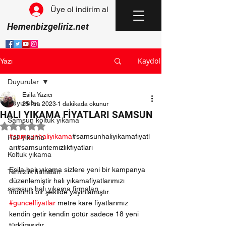
Üye ol indirim al
Hemenbizgeliriz.net
Kaydol
Yazı
Duyurular
Esila Yazıcı
Duyurular
25 Ara 2023
1 dakikada okunur
HALI YIKAMA FİYATLARI SAMSUN
Samsun koltuk yıkama
5 üzerinden NaN yıldız
#samsunhaliyikama
#samsunhaliyikamafiyatl
Halı yıkama
ari#samsuntemizlikfiyatlari
Koltuk yıkama
Esila halı yıkama sizlere yeni bir kampanya 
Temizlik firmaları
düzenlemiştir halı yıkamafiyatlarımızı 
samsun halı yıkama firmaları
indirimli bir şekilde yayınlamıştır.
#guncelfiyatlar
 metre kare fiyatlarımız 
kendin getir kendin götür sadece 18 yeni 
türklirasıdır