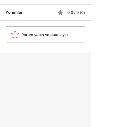
Yorumlar
0.0 / 5 (0)
Samsun halı yı
Halıda en ufak lekeyi bile
Yorum yapın ve puanlayın...
müşteriyi
bilgilendiriyoruz