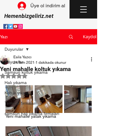
Üye ol indirim al
Hemenbizgeliriz.net
Kaydol
Yazı
Duyurular
Esila Yazıcı
Duyurular
24 Tem 2021
1 dakikada okunur
Yeni mahalle koltuk yıkama
Samsun koltuk yıkama
5 üzerinden NaN yıldız
Halı yıkama
Koltuk yıkama
Temizlik firmaları
samsun halı yıkama firmaları
Yeni mahalle yatak yıkama