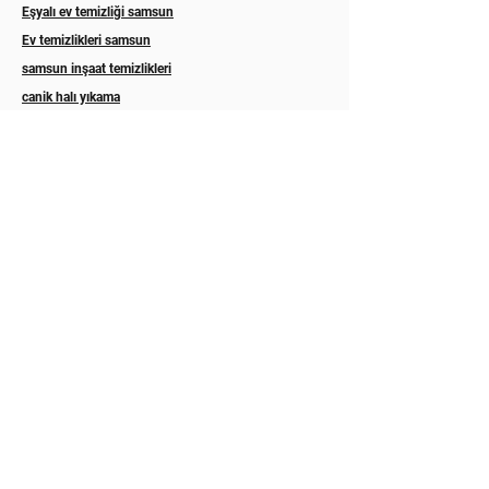
Eşyalı ev temizliği samsun
Ev temizlikleri samsun
samsun inşaat temizlikleri
canik halı yıkama
canik koltuk yıkama
Atakum halı yıkama
Atakum koltuk yıkama
ilkadım halı yıkama
ilkadım koltuk yıkama
Esila koltuk yıkama
Asel halı yıkama samsun
Eslem halı koltuk yıkama samsun
ordu koltuk yıkama
ordu koltuk temizleme
Trabzon koltuk yıkama
Rize koltuk yıkama
Akyazı halı yıkama sakarya
Hizmetlerimiz