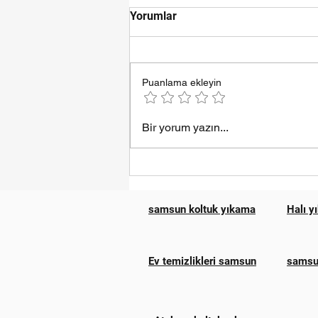
Yorumlar
Puanlama ekleyin
Samsun Esila Halı Yıkama
Bir yorum yazın...
samsun koltuk yıkama
Halı y
Ev temizlikleri samsun
samsun