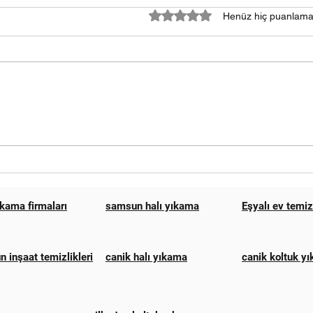
5 üzerinden 0 yıldız
Henüz hiç puanlama
samsun halı yıkama fiyatları
HALI
2024
SAM
ıkama firmaları
samsun halı yıkama
Eşyalı ev temi
 inşaat temizlikleri
canik halı yıkama
canik koltuk y