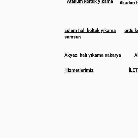
Atakum koltuk yıkama
ilkadım 
Eslem halı koltuk yıkama
ordu k
samsun
Akyazı halı yıkama sakarya
A
Hizmetlerimiz
İLET