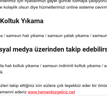
ilerimiz için fiyatlarımızı gayet güncel tutmaya çalışıyoru
e kolaylık olsun diye hizmetlerimizi online sisteme cevir
 Koltuk Yıkama
 / samsun halı yıkama / samsun yatak yıkama / samsun e
yal medya üzerinden takip edebilirs
ila halı koltuk yıkama / samsun indirimli koltuk yıkama / s
ik
zleri takip ettiğiniz icin sizlere çok teşekkür eder bir ömür
emenni ederiz 
www.hemenbizgeliriz.net