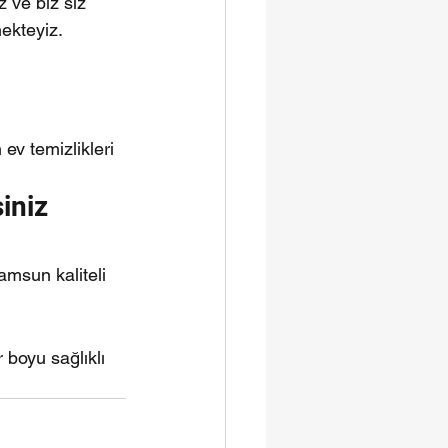
z ve biz siz 
mekteyiz.
v temizlikleri
iniz
amsun kaliteli 
 boyu sağlıklı 