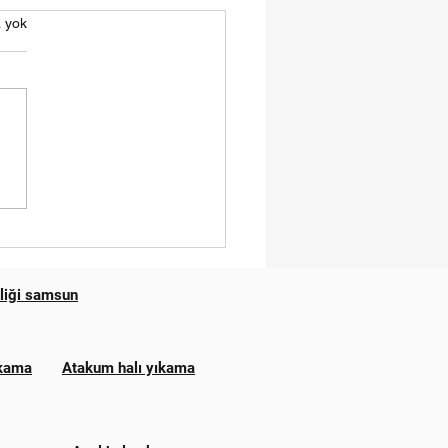
 yok
 YIKAMA FİYATLARI
SUN
zliği samsun
ıkama
Atakum halı yıkama