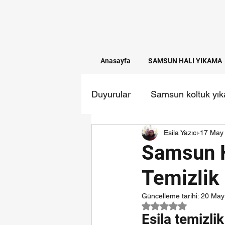
Anasayfa
SAMSUN HALI YIKAMA
Duyurular
Samsun koltuk yı
Esila Yazıcı
17 May
Temizlik firmaları
samsun
Samsun H
Temizlik
Güncelleme tarihi:
20 May
5 üzerinden NaN yı
Esila temizli