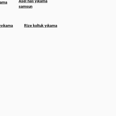
Asel halı yıkama
ıkama
samsun
 yıkama
Rize koltuk yıkama