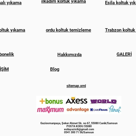
ilkadım koltuk yıkama
halı yıkama
Esila koltuk y
oltuk yıkama
ordu koltuk temizleme
Trabzon koltuk
bonelik
GALERİ
Hakkımızda
İŞİM
Blog
sitemap.xml
Gaziosmanpaşa, Şeker Ahmet Sk. no 67, 55080 Canik/Samsun
POSTA KODU:55080
esilayazici6@gmail.com
0541 300 71 56/Samsun