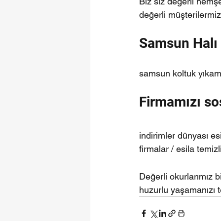
Biz siz değerli hemşer
değerli müşterilermiz
Samsun Halı
samsun koltuk yıkama
Firmamızı sos
indirimler dünyası es
firmalar / esila temizl
Değerli okurlarımız bi
huzurlu yaşamanızı t