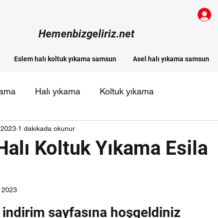
Hemenbizgeliriz.net
Eslem halı koltuk yıkama samsun
Asel halı yıkama samsun
kama
Halı yıkama
Koltuk yıkama
 2023
1 dakikada okunur
 halı yıkama firmaları
alı Koltuk Yıkama Esila
 2023
ldız
k indirim sayfasına hoşgeldiniz