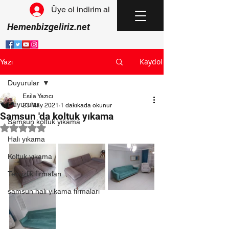
Üye ol indirim al
Hemenbizgeliriz.net
Kaydol
Yazı
Duyurular
Esila Yazıcı
Duyurular
23 May 2021
1 dakikada okunur
Samsun 'da koltuk yıkama
Samsun koltuk yıkama
5 üzerinden NaN yıldız
Halı yıkama
Koltuk yıkama
Temizlik firmaları
samsun halı yıkama firmaları