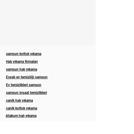
samsun koltuk yıkama
Halı yıkama firmaları
samsun halı yıkama
Eşyalı ev temizliği samsun
Ev temizlikleri samsun
samsun inşaat temizlikleri
canik halı yıkama
canik koltuk yıkama
Atakum halı yıkama
Atakum koltuk yıkama
ilkadım halı yıkama