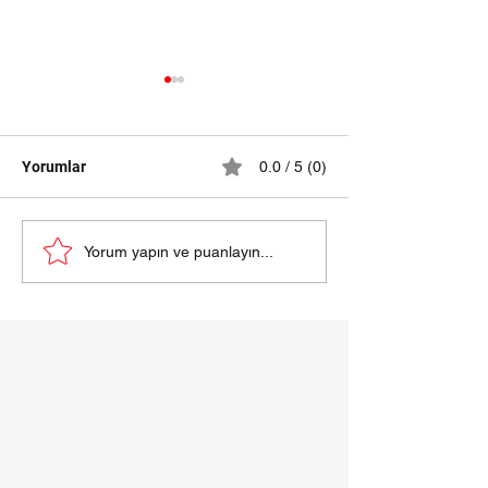
Yorumlar
0.0 / 5 (0)
samsun halı yıkama
HALI YIKAMA Fİ
Yorum yapın ve puanlayın...
fiyatları 2024
SAMSUN