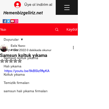
Üye ol indirim al
Hemenbizgeliriz.net
Kaydol
Yazı
Duyurular
Esila Yazıcı
Duyurular
4 Oca 2022
0 dakikada okunur
Samsun koltuk yıkama
Samsun koltuk yıkama
5 üzerinden NaN yıldız
Halı yıkama
https://youtu.be/9kBSlzPAyKA
Koltuk yıkama
Temizlik firmaları
samsun halı yıkama firmaları