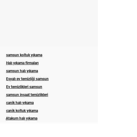
samsun koltuk yıkama
Halı yıkama firmaları
samsun halı yıkama
Eşyalı ev temizliği samsun
Ev temizlikleri samsun
samsun inşaat temizlikleri
canik halı yıkama
canik koltuk yıkama
Atakum halı yıkama
Atakum koltuk yıkama
ilkadım halı yıkama