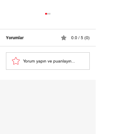
Yorumlar
0.0 / 5 (0)
samsun halı yıkama
HALI YIKAMA Fİ
Yorum yapın ve puanlayın...
fiyatları 2024
SAMSUN