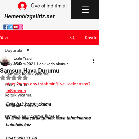
Üye ol indirim al
Hemenbizgeliriz.net
Kaydol
Yazı
Duyurular
Esila Yazıcı
Duyurular
25 Tem 2021
1 dakikada okunur
Samsun Hava Durumu
Samsun koltuk yıkama
5 üzerinden NaN yıldız
https://mgm.gov.tr/tahmin/il-ve-ilceler.aspx?
Halı yıkama
il=Samsun
Koltuk yıkama
Esila halı koltuk yıkama 
Temizlik firmaları
samsun halı yıkama firmaları
👍 linke tıklayarak günlük hava tahminlerine 
bakabilirsiniz 
0541 300 71 56 