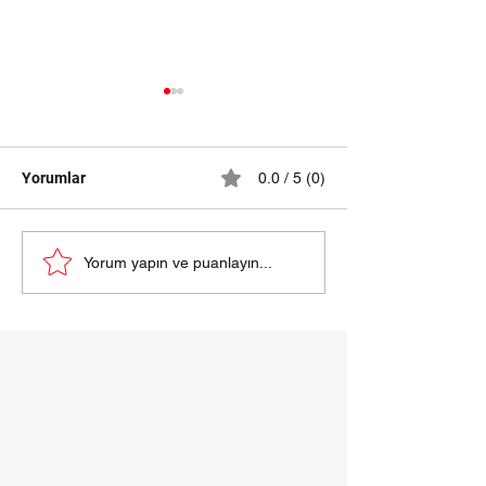
Yorumlar
0.0 / 5 (0)
samsun halı yıkama
HALI YIKAMA Fİ
Yorum yapın ve puanlayın...
fiyatları 2024
SAMSUN