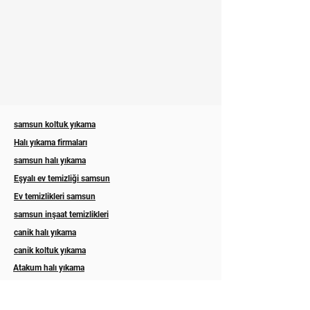
samsun koltuk yıkama
Halı yıkama firmaları
samsun halı yıkama
Eşyalı ev temizliği samsun
Ev temizlikleri samsun
samsun inşaat temizlikleri
canik halı yıkama
canik koltuk yıkama
Atakum halı yıkama
Atakum koltuk yıkama
ilkadım halı yıkama