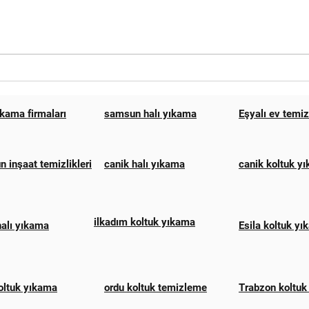
samsun halı yıkama fiyatları
HALI
2024
SAM
ıkama firmaları
samsun halı yıkama
Eşyalı ev temi
 inşaat temizlikleri
canik halı yıkama
canik koltuk y
ilkadım koltuk yıkama
halı yıkama
Esila koltuk y
oltuk yıkama
ordu koltuk temizleme
Trabzon koltuk