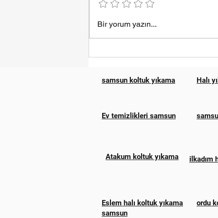
Samsun Esila Halı Yıkama
Bir yorum yazın...
samsun koltuk yıkama
Halı y
Ev temizlikleri samsun
samsun
Atakum koltuk yıkama
ilkadım 
Eslem halı koltuk yıkama
ordu k
samsun