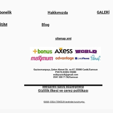
bonelik
GALERİ
Hakkımızda
İŞİM
Blog
sitemap.xml
Gaziosmanpaşa, Şeker Ahmet Sk. no 67, 55080 Canik/Samsun
POSTA KODU:55080
esilayazici6@gmail.com
0541 300 71 56/Samsun
Mesafeli satış sözleşmesi
Gizlilik ilkesi ve çerez politikası
©2020, ESİLA TEMİZLİK tarafından kurulmuştur.