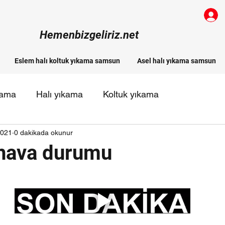
Hemenbizgeliriz.net
Eslem halı koltuk yıkama samsun
Asel halı yıkama samsun
kama
Halı yıkama
Koltuk yıkama
2021
0 dakikada okunur
 halı yıkama firmaları
hava durumu
ldız