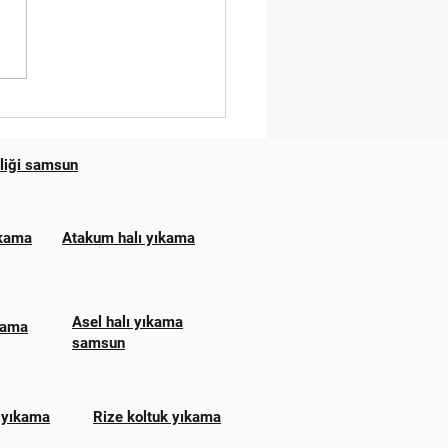
 YIKAMA FİYATLARI
SUN
zliği samsun
ıkama
Atakum halı yıkama
Asel halı yıkama
ıkama
samsun
 yıkama
Rize koltuk yıkama