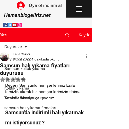
Üye ol indirim al
Hemenbizgeliriz.net
Kaydol
Yazı
Duyurular
Esila Yazıcı
Duyurular
6 Oca 2022
1 dakikada okunur
Samsun halı yıkama fiyatları
Samsun koltuk yıkama
duyurusu
Halı yıkama
5 üzerinden NaN yıldız
Değerli Samsunlu hemşerilerimiz Esila 
Koltuk yıkama
temizlik olarak biz hemşerilerimizin daima 
Temizlik firmaları
yanında olmaya çalışıyoruz.
samsun halı yıkama firmaları
Samsun'da indirimli halı yıkatmak 
mı istiyorsunuz ?