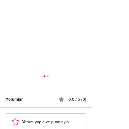
Yorumlar
0.0 / 5 (0)
samsun halı yıkama
HALI YIKAMA Fİ
Yorum yapın ve puanlayın...
fiyatları 2024
SAMSUN