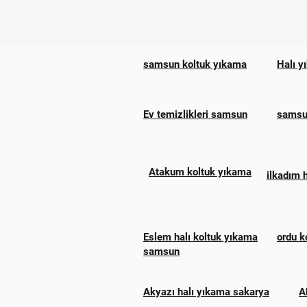
samsun koltuk yıkama
Halı y
Ev temizlikleri samsun
samsun
Atakum koltuk yıkama
ilkadım 
Eslem halı koltuk yıkama
ordu k
samsun
Akyazı halı yıkama sakarya
A