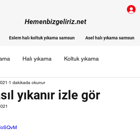
Hemenbizgeliriz.net
Eslem halı koltuk yıkama samsun
Asel halı yıkama samsun
kama
Halı yıkama
Koltuk yıkama
2021
1 dakikada okunur
 halı yıkama firmaları
sıl yıkanır izle gör
2021
ldız
sVoSQvM