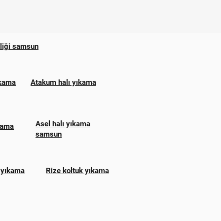
zliği samsun
ıkama
Atakum halı yıkama
Asel halı yıkama
ıkama
samsun
 yıkama
Rize koltuk yıkama