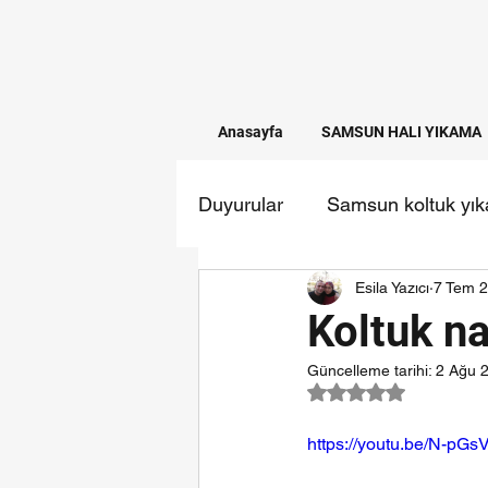
Anasayfa
SAMSUN HALI YIKAMA
Duyurular
Samsun koltuk yı
Esila Yazıcı
7 Tem 
Temizlik firmaları
samsun
Koltuk na
Güncelleme tarihi:
2 Ağu 
5 üzerinden NaN yı
https://youtu.be/N-pG