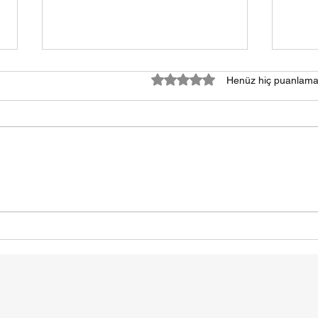
5 üzerinden 0 yıldız
Henüz hiç puanlama
samsun halı yıkama fiyatları
HALI
2024
SAM