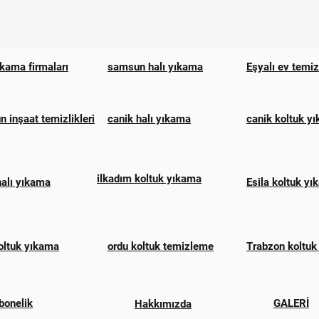
ıkama firmaları
samsun halı yıkama
Eşyalı ev temi
 inşaat temizlikleri
canik halı yıkama
canik koltuk y
ilkadım koltuk yıkama
halı yıkama
Esila koltuk y
oltuk yıkama
ordu koltuk temizleme
Trabzon koltuk
bonelik
GALERİ
Hakkımızda