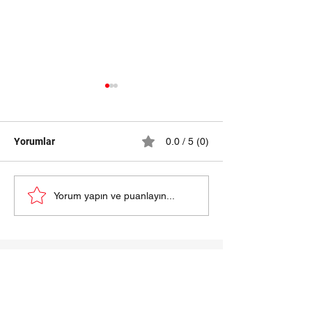
Yorumlar
0.0 / 5 (0)
samsun halı yıkama
HALI YIKAMA Fİ
Yorum yapın ve puanlayın...
fiyatları 2024
SAMSUN