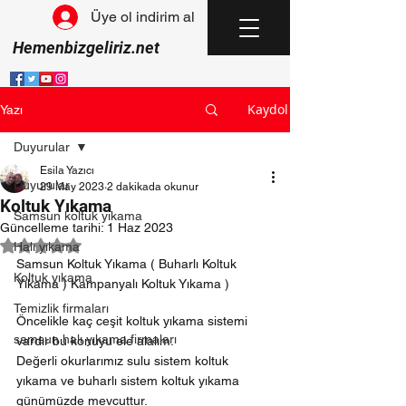
Üye ol indirim al
Hemenbizgeliriz.net
Kaydol
Yazı
Duyurular
Esila Yazıcı
Duyurular
29 May 2023
2 dakikada okunur
Koltuk Yıkama
Samsun koltuk yıkama
Güncelleme tarihi:
1 Haz 2023
5 üzerinden NaN yıldız
Halı yıkama
Samsun Koltuk Yıkama ( Buharlı Koltuk 
Koltuk yıkama
Yıkama ) Kampanyalı Koltuk Yıkama )
Temizlik firmaları
Öncelikle kaç ceşit koltuk yıkama sistemi 
samsun halı yıkama firmaları
vardır bu konuyu ele alalım.
Değerli okurlarımız sulu sistem koltuk 
yıkama ve buharlı sistem koltuk yıkama 
günümüzde mevcuttur.