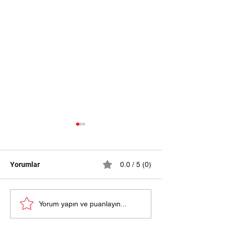
Yorumlar
0.0 / 5 (0)
samsun halı yıkama
HALI YIKAMA Fİ
Yorum yapın ve puanlayın...
fiyatları 2024
SAMSUN