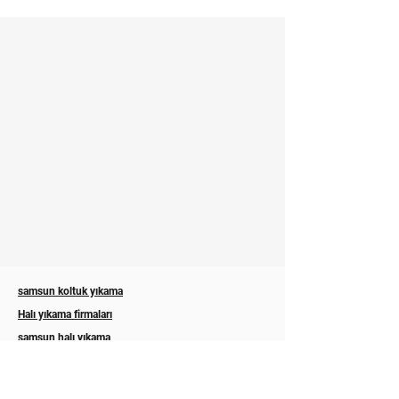
samsun koltuk yıkama
Halı yıkama firmaları
samsun halı yıkama
Eşyalı ev temizliği samsun
Ev temizlikleri samsun