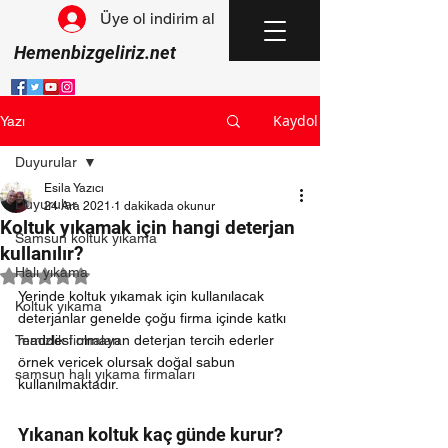
Üye ol indirim al
Hemenbizgeliriz.net
Kaydol
Yazı
Duyurular
Esila Yazıcı
Duyurular
24 Ara 2021
1 dakikada okunur
Koltuk yıkamak için hangi deterjan
Samsun koltuk yıkama
kullanılır?
Halı yıkama
5 üzerinden NaN yıldız
Yerinde koltuk yıkamak için kullanılacak 
Koltuk yıkama
deterjanlar genelde çoğu firma içinde katkı 
Temizlik firmaları
maddesi olmayan deterjan tercih ederler 
örnek vericek olursak doğal sabun 
samsun halı yıkama firmaları
kullanılmaktadır.
Yıkanan koltuk kaç günde kurur?