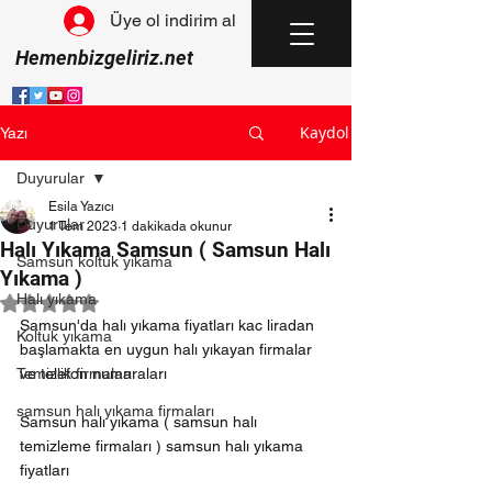
Üye ol indirim al
Hemenbizgeliriz.net
Kaydol
Yazı
Duyurular
Esila Yazıcı
Duyurular
1 Tem 2023
1 dakikada okunur
Halı Yıkama Samsun ( Samsun Halı
Samsun koltuk yıkama
Yıkama )
Halı yıkama
5 üzerinden NaN yıldız
Samsun'da halı yıkama fiyatları kac liradan 
Koltuk yıkama
başlamakta en uygun halı yıkayan firmalar 
Temizlik firmaları
ve telefon numaraları
samsun halı yıkama firmaları
Samsun halı yıkama ( samsun halı 
temizleme firmaları ) samsun halı yıkama 
fiyatları