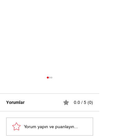
Yorumlar
0.0 / 5 (0)
samsun halı yıkama
HALI YIKAMA Fİ
Yorum yapın ve puanlayın...
fiyatları 2024
SAMSUN