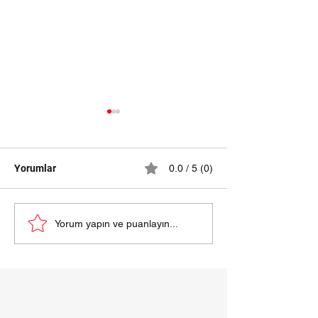
Yorumlar
0.0 / 5 (0)
samsun halı yıkama
HALI YIKAMA Fİ
Yorum yapın ve puanlayın...
fiyatları 2024
SAMSUN