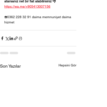
atarsanız net bir fiat alabilirsiniz 👎
https://wa.me/+905413007156
☎️0362 228 32 91 daima memnuniyet daima 
hizmet 
Hepsini Gör
Son Yazılar