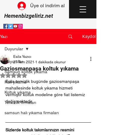
Üye ol indirim al
Hemenbizgeliriz.net
Kaydol
Yazı
Duyurular
Esila Yazıcı
Duyurular
27 Tem 2021
1 dakikada okunur
Gaziosmanpaşa koltuk yıkama
Samsun koltuk yıkama
5 üzerinden NaN yıldız
Esila temizlik bugünde gaziosmanpaşa 
Halı yıkama
mahallesinde koltuk yıkama hizmeti 
Koltuk yıkama
vermiştir koltuk modeline göre fiat listemiz 
değişmektedir 
Temizlik firmaları
samsun halı yıkama firmaları
Sizlerde koltuk takımlarınızın resmini 