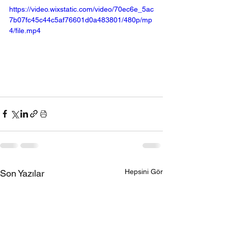
https://video.wixstatic.com/video/70ec6e_5ac
7b07fc45c44c5af76601d0a483801/480p/mp
4/file.mp4
Hepsini Gör
Son Yazılar