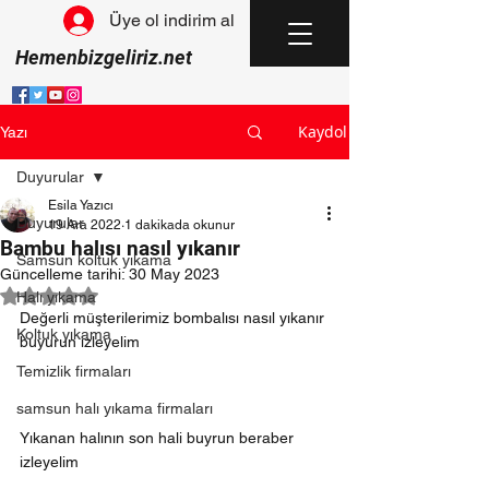
Üye ol indirim al
Hemenbizgeliriz.net
Kaydol
Yazı
Duyurular
Esila Yazıcı
Duyurular
19 Ara 2022
1 dakikada okunur
Bambu halısı nasıl yıkanır
Samsun koltuk yıkama
Güncelleme tarihi:
30 May 2023
5 üzerinden NaN yıldız
Halı yıkama
Değerli müşterilerimiz bombalısı nasıl yıkanır 
Koltuk yıkama
buyurun izleyelim
Temizlik firmaları
samsun halı yıkama firmaları
Yıkanan halının son hali buyrun beraber 
izleyelim