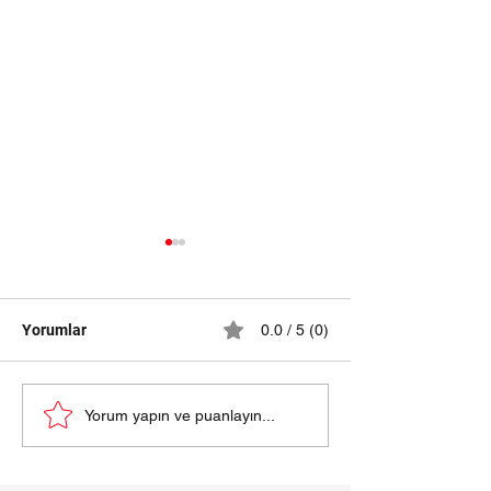
Yorumlar
0.0 / 5 (0)
samsun halı yıkama
HALI YIKAMA Fİ
Yorum yapın ve puanlayın...
fiyatları 2024
SAMSUN