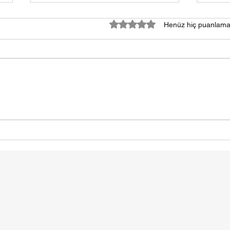
5 üzerinden 0 yıldız
Henüz hiç puanlama
samsun halı yıkama fiyatları
HALI
2024
SAM