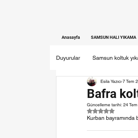
Anasayfa
SAMSUN HALI YIKAMA
Duyurular
Samsun koltuk yı
Esila Yazıcı
7 Tem 
Temizlik firmaları
samsun
Bafra ko
Güncelleme tarihi:
24 Tem
5 üzerinden NaN yı
Kurban bayramında ba