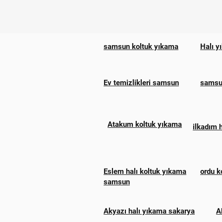
samsun koltuk yıkama
Halı y
Ev temizlikleri samsun
samsun
Atakum koltuk yıkama
ilkadım 
Eslem halı koltuk yıkama
ordu k
samsun
Akyazı halı yıkama sakarya
A