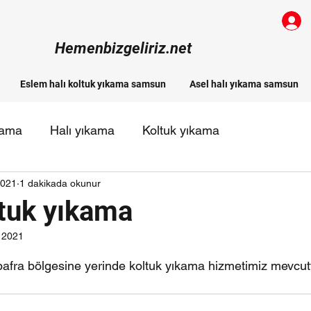
Hemenbizgeliriz.net
Eslem halı koltuk yıkama samsun
Asel halı yıkama samsun
kama
Halı yıkama
Koltuk yıkama
2021
1 dakikada okunur
 halı yıkama firmaları
ltuk yıkama
 2021
ldız
fra bölgesine yerinde koltuk yıkama hizmetimiz mevcut