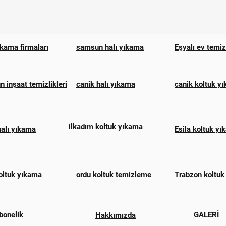
ıkama firmaları
samsun halı yıkama
Eşyalı ev temi
 inşaat temizlikleri
canik halı yıkama
canik koltuk y
ilkadım koltuk yıkama
halı yıkama
Esila koltuk y
oltuk yıkama
ordu koltuk temizleme
Trabzon koltuk
bonelik
GALERİ
Hakkımızda