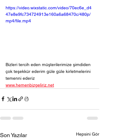
https://video.wixstatic.com/video/70ec6e_d4
47e8e9fc734724913e160a6a68470c/480p/
mp4/file.mp4
Bizleri tercih eden müşterilerimize şimdiden 
çok teşekkür ederim güle güle kirletmelerini 
temenni ederiz
www.hemenbizgeliriz.net
Hepsini Gör
Son Yazılar