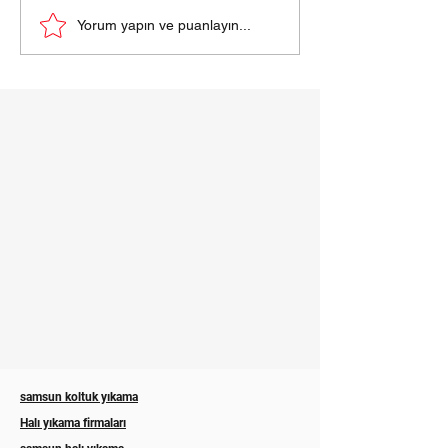
samsun halı yıkama
HALI YIKAMA Fİ
Yorum yapın ve puanlayın...
fiyatları 2024
SAMSUN
samsun koltuk yıkama
Halı yıkama firmaları