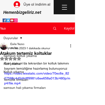
Üye ol indirim al
Hemenbizgeliriz.net
Kaydol
Yazı
Duyurular
Esila Yazıcı
Duyurular
14 Nis 2023
1 dakikada okunur
Atakum tertemiz koltuklar
Samsun koltuk yıkama
5 üzerinden NaN yıldız
Evet atakum'da tekrardan bir koltuk takımını 
Halı yıkama
bayram temizliğine hazırlamış bulunuyoruz
Koltuk yıkama
https://video.wixstatic.com/video/70ec6e_82
27598c4d0d4dff9981c6ee658a013b/480p/m
Temizlik firmaları
p4/file.mp4
samsun halı yıkama firmaları