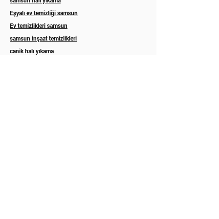
samsun halı yıkama
Eşyalı ev temizliği samsun
Ev temizlikleri samsun
samsun inşaat temizlikleri
canik halı yıkama
canik koltuk yıkama
Atakum halı yıkama
Atakum koltuk yıkama
ilkadım halı yıkama
ilkadım koltuk yıkama
Esila koltuk yıkama
Asel halı yıkama samsun
Eslem halı koltuk yıkama samsun
ordu koltuk yıkama
ordu koltuk temizleme
Trabzon koltuk yıkama
Rize koltuk yıkama
Akyazı halı yıkama sakarya