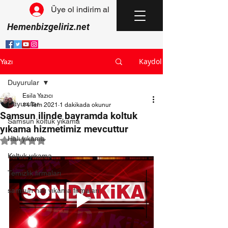
Üye ol indirim al
Hemenbizgeliriz.net
Kaydol
Yazı
Duyurular
Esila Yazıcı
Duyurular
14 Tem 2021
1 dakikada okunur
Samsun ilinde bayramda koltuk
Samsun koltuk yıkama
yıkama hizmetimiz mevcuttur
Halı yıkama
5 üzerinden NaN yıldız
Koltuk yıkama
Temizlik firmaları
samsun halı yıkama firmaları