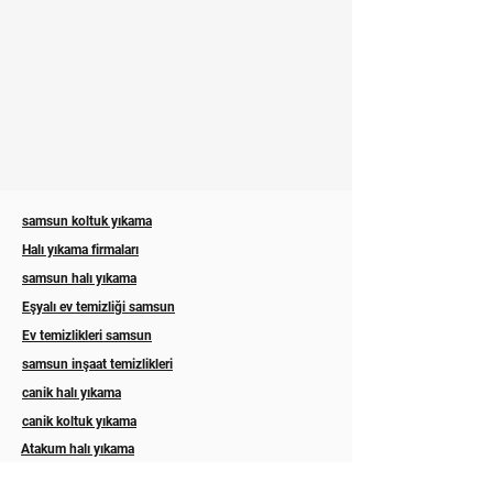
samsun koltuk yıkama
Halı yıkama firmaları
samsun halı yıkama
Eşyalı ev temizliği samsun
Ev temizlikleri samsun
samsun inşaat temizlikleri
canik halı yıkama
canik koltuk yıkama
Atakum halı yıkama
Atakum koltuk yıkama