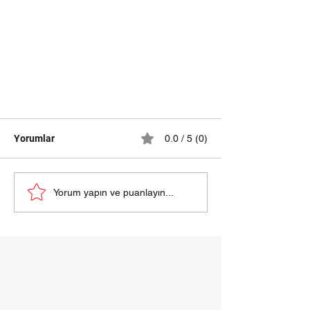
Yorumlar
0.0 / 5 (0)
Yorum yapın ve puanlayın...
Samsunda en iyi halı yıkama
firmaları