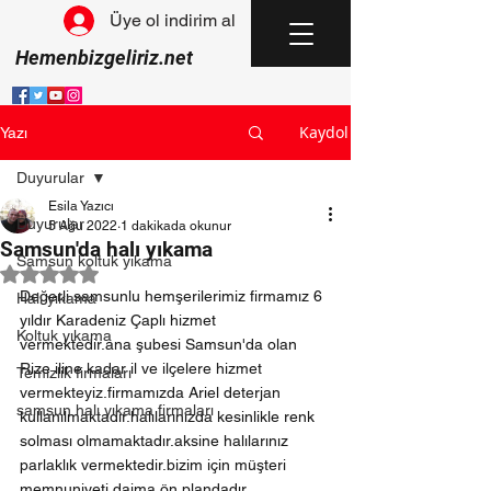
Üye ol indirim al
Hemenbizgeliriz.net
Kaydol
Yazı
Duyurular
Esila Yazıcı
Duyurular
5 Ağu 2022
1 dakikada okunur
Samsun'da halı yıkama
Samsun koltuk yıkama
5 üzerinden NaN yıldız
Değerli samsunlu hemşerilerimiz firmamız 6 
Halı yıkama
yıldır Karadeniz Çaplı hizmet 
Koltuk yıkama
vermektedir.ana şubesi Samsun'da olan 
Rize iline kadar il ve ilçelere hizmet 
Temizlik firmaları
vermekteyiz.firmamızda Ariel deterjan 
samsun halı yıkama firmaları
kullanılmaktadır.halılarınızda kesinlikle renk 
solması olmamaktadır.aksine halılarınız 
parlaklık vermektedir.bizim için müşteri 
memnuniyeti daima ön plandadır 