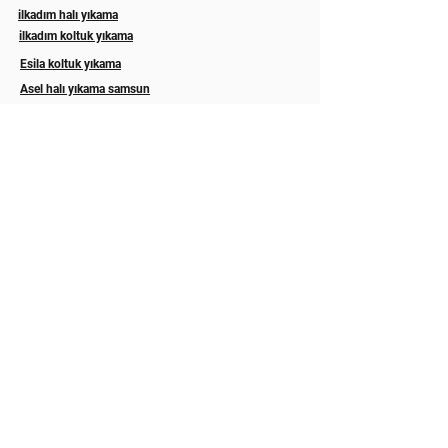
ilkadım halı yıkama
ilkadım koltuk yıkama
Esila koltuk yıkama
Asel halı yıkama samsun
Eslem halı koltuk yıkama samsun
ordu koltuk yıkama
ordu koltuk temizleme
Trabzon koltuk yıkama
Rize koltuk yıkama
Akyazı halı yıkama sakarya
Hizmetlerimiz
Abonelik
İLETİŞİM
Hakkımızda
GALERİ
Blog