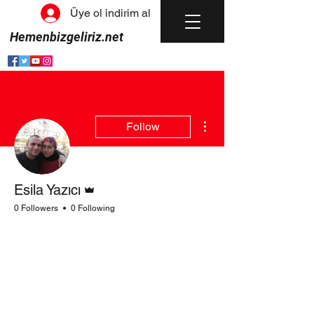
Üye ol indirim al
Hemenbizgeliriz.net
More actions
Follow
Admin
Esila Yazıcı
0 Followers
0 Following