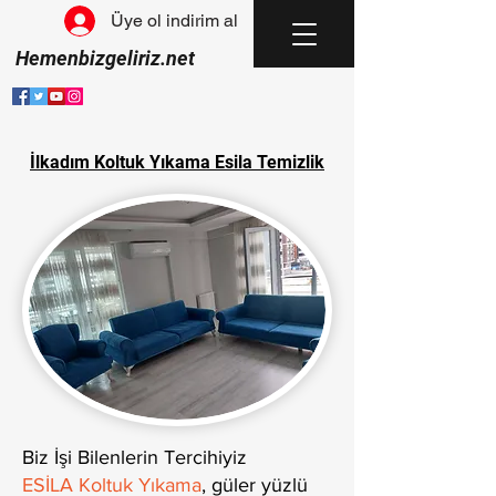
Üye ol indirim al
Hemenbizgeliriz.net
İlkadım Koltuk Yıkama Esila Temizlik
Biz İşi Bilenlerin Tercihiyiz
ESİLA Koltuk Yıkama
, güler yüzlü