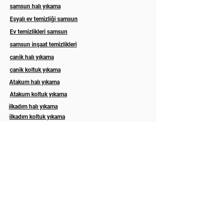
samsun halı yıkama
Eşyalı ev temizliği samsun
Ev temizlikleri samsun
samsun inşaat temizlikleri
canik halı yıkama
canik koltuk yıkama
Atakum halı yıkama
Atakum koltuk yıkama
ilkadım halı yıkama
ilkadım koltuk yıkama
Esila koltuk yıkama
Asel halı yıkama samsun
Eslem halı koltuk yıkama samsun
ordu koltuk yıkama
ordu koltuk temizleme
Trabzon koltuk yıkama
Rize koltuk yıkama