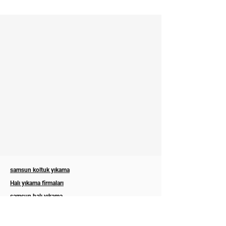
samsun koltuk yıkama
Halı yıkama firmaları
samsun halı yıkama
Eşyalı ev temizliği samsun
Ev temizlikleri samsun