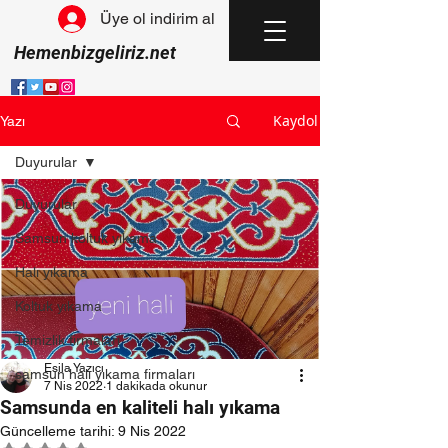
Üye ol indirim al
Hemenbizgeliriz.net
Kaydol
Yazı
Duyurular
Duyurular
Samsun koltuk yıkama
Halı yıkama
Koltuk yıkama
Temizlik firmaları
Esila Yazıcı
samsun halı yıkama firmaları
7 Nis 2022
1 dakikada okunur
Samsunda en kaliteli halı yıkama
Güncelleme tarihi:
9 Nis 2022