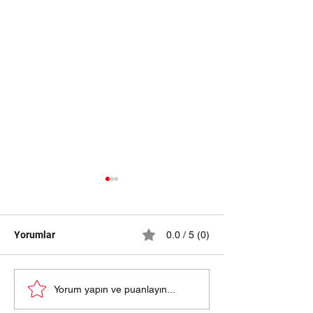
Yorumlar
0.0 / 5 (0)
samsun halı yıkama
HALI YIKAMA Fİ
Yorum yapın ve puanlayın...
fiyatları 2024
SAMSUN