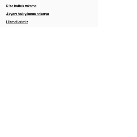
Rize koltuk yıkama
Akyazı halı yıkama sakarya
Hizmetlerimiz
Abonelik
İLETİŞİM
Hakkımızda
GALERİ
Blog
sitemap.xml
Gaziosmanpaşa, Şeker Ahmet Sk. no 67, 55080 Canik/Samsun
POSTA KODU:55080
esilayazici6@gmail.com
0541 300 71 56/Samsun
Mesafeli satış sözleşmesi
Gizlilik ilkesi ve çerez politikası