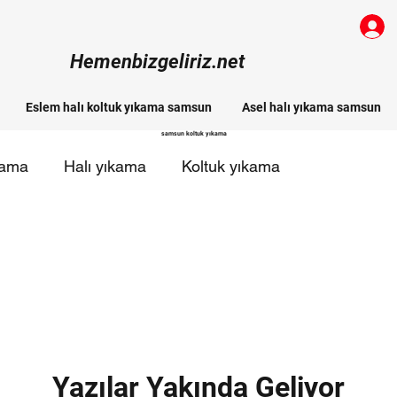
Hemenbizgeliriz.net
Eslem halı koltuk yıkama samsun
Asel halı yıkama samsun
samsun koltuk yıkama
kama
Halı yıkama
Koltuk yıkama
 halı yıkama firmaları
Yazılar Yakında Geliyor