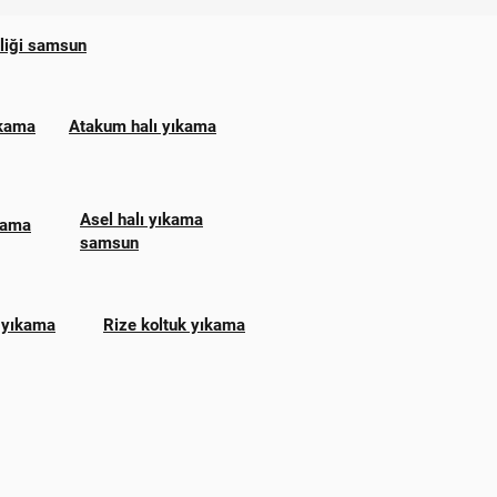
zliği samsun
ıkama
Atakum halı yıkama
Asel halı yıkama
ıkama
samsun
 yıkama
Rize koltuk yıkama