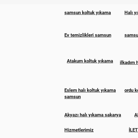
samsun koltuk yıkama
Halı y
Ev temizlikleri samsun
samsun
Atakum koltuk yıkama
ilkadım 
Eslem halı koltuk yıkama
ordu k
samsun
Akyazı halı yıkama sakarya
A
Hizmetlerimiz
İLET