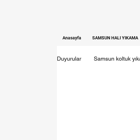
Anasayfa
SAMSUN HALI YIKAMA
Duyurular
Samsun koltuk yı
Temizlik firmaları
samsun