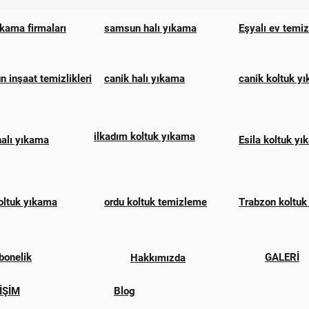
ıkama firmaları
samsun halı yıkama
Eşyalı ev temi
 inşaat temizlikleri
canik halı yıkama
canik koltuk y
ilkadım koltuk yıkama
halı yıkama
Esila koltuk y
oltuk yıkama
ordu koltuk temizleme
Trabzon koltuk
bonelik
GALERİ
Hakkımızda
İŞİM
Blog